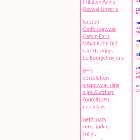
u 
Fräulein Annie
Revival Lingerie
co
Em
kousen
ru
Ge
Cette Legwear
om
Cervin Paris
pr
What Katie Did
Ni
Gio Stockings
pr
Le Bourget nylons
Li
vo
BH's
De
en
corseletten
shapewear slips
we
Om
slips & strings
fournituren
cup inlays
petticoats
retro jurkjes
frilly's