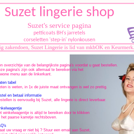
Suzet lingerie shop
Suzet's service pagina
petticoats BH's jarretels
corseletten 'step-in' nylonkousen
ig zakendoen, Suzet Lingerie is lid van mkbOK en Keurmerk
n overzichtje van de belangrijkste pagina's voordat u gaat bestellen.
ze pagina's zijn ook allemaal te bereiken via het
wone menu aan de linkerkant.
ten tabel
ten is weten, in 1x de juiste maat ontvangen is wel zo prettig.
stel en betaal informatie
stellen is eenvoudig bij Suzet, alle lingerie is direct leverbaar.
nkelwagentje
t winkelwagentje is altijd te bereiken door te klikken
 het paarse karretje rechtsboven.
Q's
aat uw vraag er niet bij ? Stuur een email aan Suzet,