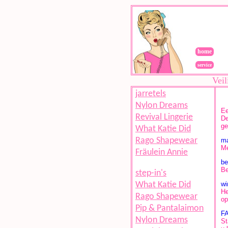
home
service
Veil
jarretels
Nylon Dreams
Ee
Revival Lingerie
De
ge
What Katie Did
Rago Shapewear
ma
Me
Fräulein Annie
be
Be
step-in's
What Katie Did
wi
He
Rago Shapewear
op
Pip & Pantalaimon
FA
Nylon Dreams
St