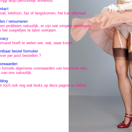
krijgt altijd persoonlijk antwoord.
ntact
ail, telefoon, fax of langskomen, het kan allemaal.
ilen / retourneren
en probleem natuurlijk, er zijn wat simpele spelregels
 het soepeltjes te laten verlopen.
ivacy
emand hoeft te weten wie, wat, waar koopt.
intbaar bestel formulier
ever per post bestellen ?
orwaarden
 formele algemene voorwaarden van keurmerk.info,
 van ons natuurlijk.
blog
 toch ook nog wat leuks op deze pagina te zetten.