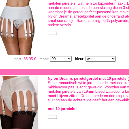
metalen jarretels, wat hem zo bijzonder maakt. De
aan de midden achterzijde een sluiting die in 3 s
waardoor je de gordel perfect passend kan maken
Nylon Dreams jarretelgordel aan de onderrand af
smal sier randje. Samenstelling: 85% polyamid
andere vezels
prijs:
65.95 €
maat:
kleur:
Nylon Dreams jarretelgordel met 10 jarretels 
Super romantisch witte jarretelgordel met een ka
middenvoor pas is echt geweldig. Voorzien van w
metalen jarretels van 19mm breed waardoor u ko
moet blijven zitten. De drie brede en drie diepe 
sluiting aan de achterzijde geeft het een geweld
met 10 jarretels !