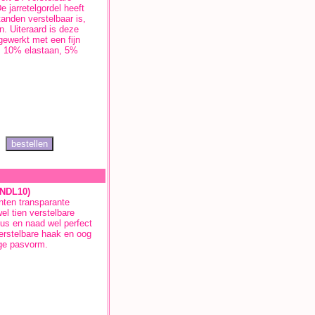
 jarretelgordel heeft
tanden verstelbaar is,
. Uiteraard is deze
gewerkt met een fijn
e, 10% elastaan, 5%
(NDL10)
nten transparante
el tien verstelbare
us en naad wel perfect
verstelbare haak en oog
ige pasvorm.