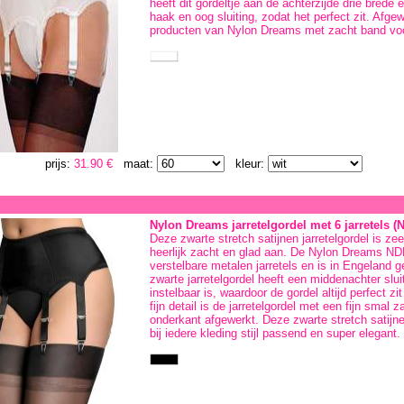
heeft dit gordeltje aan de achterzijde drie brede 
haak en oog sluiting, zodat het perfect zit. Afgew
producten van Nylon Dreams met zacht band voo
prijs:
31.90 €
maat:
kleur:
Nylon Dreams jarretelgordel met 6 jarretels (
Deze zwarte stretch satijnen jarretelgordel is ze
heerlijk zacht en glad aan. De Nylon Dreams NDL2
verstelbare metalen jarretels en is in Engeland 
zwarte jarretelgordel heeft een middenachter slui
instelbaar is, waardoor de gordel altijd perfect zit
fijn detail is de jarretelgordel met een fijn smal 
onderkant afgewerkt. Deze zwarte stretch satijnen 
bij iedere kleding stijl passend en super elegant.