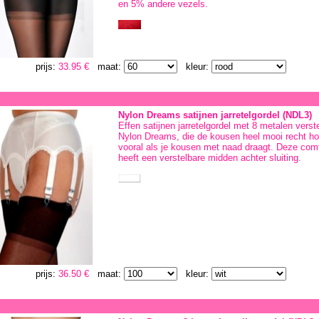
en 5% andere vezels.
prijs:
33.95 €
maat:
kleur:
Nylon Dreams satijnen jarretelgordel (NDL3)
Effen satijnen jarretelgordel met 8 metalen verste
Nylon Dreams, die de kousen heel mooi recht hou
vooral als je kousen met naad draagt. Deze comfo
heeft een verstelbare midden achter sluiting.
prijs:
36.50 €
maat:
kleur: