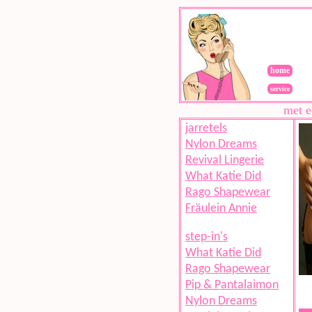
home
service
met e
jarretels
Nylon Dreams
Revival Lingerie
What Katie Did
Rago Shapewear
Fräulein Annie
step-in's
What Katie Did
Rago Shapewear
Pip & Pantalaimon
Nylon Dreams