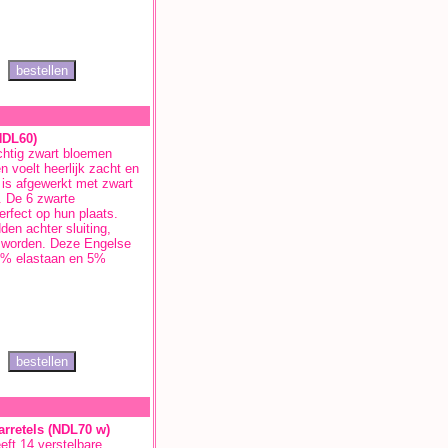
NDL60)
achtig zwart bloemen
 voelt heerlijk zacht en
 is afgewerkt met zwart
. De 6 zwarte
erfect op hun plaats.
den achter sluiting,
 worden. Deze Engelse
10% elastaan en 5%
arretels (NDL70 w)
eeft 14 verstelbare