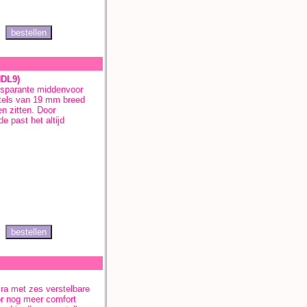
NDL9)
ansparante middenvoor
etels van 19 mm breed
n zitten. Door
e past het altijd
ycra met zes verstelbare
or nog meer comfort