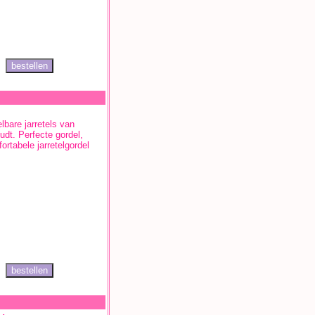
lbare jarretels van
dt. Perfecte gordel,
rtabele jarretelgordel