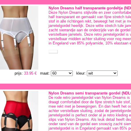
Nylon Dreams half transparante gordeltje (ND
Deze Nylon Dreams stijlvolle en zeer comfortabele
half transparant en gemaakt van fijne stretch tul
stof in alle richtingen rekt, beweegt het met je 
jarretelgordel heerlijk. Deze witte stretch tule jar
zacht sierrandje aan de onderzijde van de gordel
verstelbare jarretels. Deze retro jarretelgordel is
verstelbaar midden achter sluiting voor nog mee
in Engeland van 85% polyamide, 10% elastaan 
prijs:
33.95 €
maat:
kleur:
Nylon Dreams semi transparante gordel (NDL
De rode retro jarretelgordel van Nylon Dreams is
draagt comfortabel door de fijne stretch tule stof, 
mee rekt met je bewegingen. En dan heeft het 
achter verstelbare sluiting, zodat de jarretelgorde
jarretelgordel is perfect onder al je retro kledin
slips van Nylon Dreams. Als leuk detail heeft dez
onder rand van de gordel een snoezig zacht sier
jarretelgordel is in Engeland gemaakt van 85% 