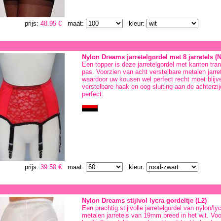
prijs:
48.95 €
maat:
kleur:
Nylon Dreams jarretelgordel met 8 jarretels (
Een topper is deze jarretelgordel met kanten tr
pas. Voorzien van acht verstelbare metalen jarr
waardoor uw kousen wel perfect recht moet blijve
verstelbare haak en oog sluiting aan de achterzijd
perfect.
prijs:
39.50 €
maat:
kleur:
Nylon Dreams stijlvol lycra gordeltje (L2)
Een prachtig stijlvolle jarretelgordel van nylon/l
metalen jarretels van 19mm breed in het wit. Vo