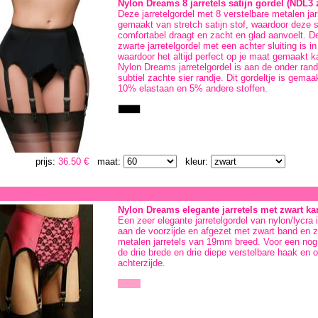
Nylon Dreams 8 jarretels satijn gordel (NDL3 
Deze jarretelgordel met 8 verstelbare metalen jarr
gemaakt van stretch satijn stof, waardoor deze s
comfortabel draagt en zacht en glad aanvoelt. D
zwarte jarretelgordel met een achter sluiting is i
waardoor het altijd perfect op je maat gemaakt 
Nylon Dreams jarretelgordel is aan de onder ran
subtiel zachte sier randje. Dit gordeltje is gem
10% elastaan en 5% andere stoffen.
prijs:
36.50 €
maat:
kleur:
Nylon Dreams elegante jarretels met zwart ka
Een zeer elegante jarretelgordel van nylon/lycra 
aan de voorzijde en afgezet met zwart band en z
metalen jarretels van 19mm breed. Voor een nog
de drie brede en drie diepe verstelbare haak en o
achterzijde.