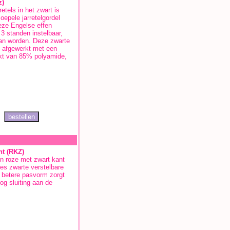
z)
etels in het zwart is
oepele jarretelgordel
eze Engelse effen
n 3 standen instelbaar,
kan worden. Deze zwarte
d afgewerkt met een
aakt van 85% polyamide,
nt (RKZ)
in roze met zwart kant
es zwarte verstelbare
 betere pasvorm zorgt
og sluiting aan de