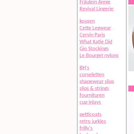
Fräulein Annie
Revival Lingerie
kousen
Cette Legwear
Cervin Paris
What Katie Did
Gio Stockings
Le Bourget nylons
BH's
corseletten
shapewear slips
slips & strings
fournituren
cup inlays
petticoats
retro jurkjes
frilly's