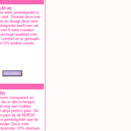
L61 w)
 witte jarretelgordel is
e stof. Doordat deze tule
mee en draagt deze retro
retelgordel heeft een wit
 met 6 witte metalen
 van hoge kwaliteit met
r comfort en is gemaakt
en 5% andere vezels.
61)
 semi transparant en
die in alle richtingen
ook nog een midden
l altijd perfect past. De
g en past bij de NDBSK
e jarretelgordel aan de
randje. Deze rode
polyamide, 10% elastaan