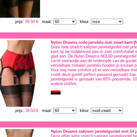
prijs:
39.50 €
maat:
kleur:
Nylon Dreams rode jarretels met zwart kant (
Deze rode stretch satijnen jarretelgordel met pr
kant op de middenvoor pas is zeer comfortabel en
glad aan. De Nylon Dreams NDL60 jarretelgordel
zacht sierrandje aan de onderzijde van de gordel
verstelbare metalen jarretels houden je kousen p
Voor nog meer comfort zit er een verstelbare mid
zodat deze gordel perfect passend gemaakt kan
jarretelgordel is gemaakt van 85% polyamide, 
andere stoffen.
prijs:
39.50 €
maat:
kleur:
Nylon Dreams satijnen jarretelgordel met 14 j
Deze effen witte stretch satijnen jarretelgordel h