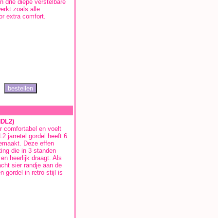
en drie diepe verstelbare
erkt zoals alle
r extra comfort.
NDL2)
er comfortabel en voelt
 jarretel gordel heeft 6
gemaakt. Deze effen
ting die in 3 standen
 en heerlijk draagt. Als
zacht sier randje aan de
gordel in retro stijl is