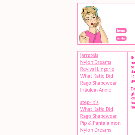
home
service
jarretels
Ik
Nylon Dreams
me
te
Revival Lingerie
da
What Katie Did
li
go
Rago Shapewear
De
Fräulein Annie
gl
ko
step-in's
ho
ha
What Katie Did
Rago Shapewear
Pip & Pantalaimon
Nylon Dreams