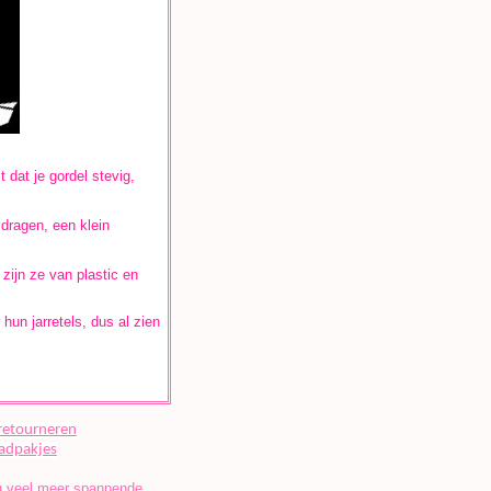
 dat je gordel stevig,
 dragen, een klein
 zijn ze van plastic en
hun jarretels, dus al zien
retourneren
adpakjes
og veel meer spannende