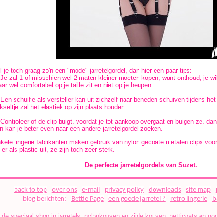
l je toch graag zo'n een "mode" jarretelgordel, dan hier een paar tips:
 Je zal 1 of misschien wel 2 maten kleiner moeten kopen, want onthoud, je wilt
ar wel comfortabel op je taille zit en niet op je heupen.
 Een schuifje als versteller kan uit zichzelf naar beneden schuiven tijdens het
ikseltje zal het elastiek op zijn plaats houden.
 Controleer of de clip buigt, voordat je tot aankoop overgaat en buigen ze, dan
n kan je beter even naar een andere jarretelgordel zoeken.
kele lingerie fabrikanten maken gebruik van nylon gecoate metalen clips voor 
 er als plastic uit, ze zijn toch zeer sterk.
De perfecte jarretelgordels van Suzet.
back to top
over ons
e-mail
privacy policy
downloads
site map
blog berichten:
Bettie Page
een goede jarretel ?
retro lingerie
b
 de speciaal shop in jarretels, nylonkousen en zijde kousen, petticoats en n