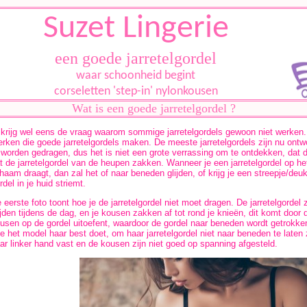
Suzet Lingerie
een goede jarretelgordel
waar schoonheid begint
corseletten 'step-in' nylonkousen
Wat is een goede jarretelgordel ?
 krijg wel eens de vraag waarom sommige jarretelgordels gewoon niet werken. 
rken die goede jarretelgordels maken. De meeste jarretelgordels zijn nu on
 worden gedragen, dus het is niet een grote verrassing om te ontdekken, dat de
t de jarretelgordel van de heupen zakken. Wanneer je een jarretelgordel op he
chaam draagt, dan zal het of naar beneden glijden, of krijg je een streepje/deu
rdel in je huid striemt.
 eerste foto toont hoe je de jarretelgordel niet moet dragen. De jarretelgordel
ijden tijdens de dag, en je kousen zakken af tot rond je knieën, dit komt door
usen op de gordel uitoefent, waardoor de gordel naar beneden wordt getrokken.
e het model haar best doet, om haar jarretelgordel niet naar beneden te late
ar linker hand vast en de kousen zijn niet goed op spanning afgesteld.