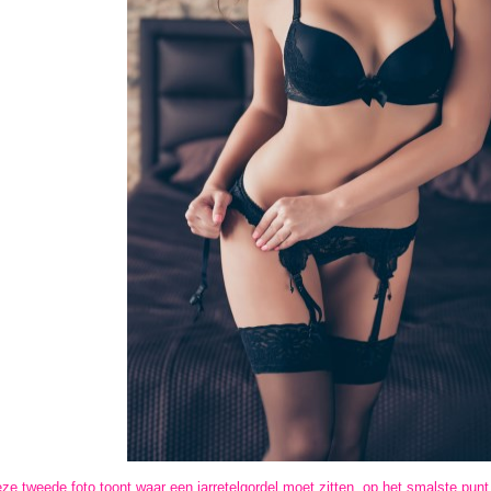
ze tweede foto toont waar een jarretelgordel moet zitten, op het smalste punt 