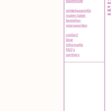
badmode
en
er
bi
winkelwagentje
wo
maten tabel
bestellen
voorwaarden
contact
blog
informatie
FAQ's
partners