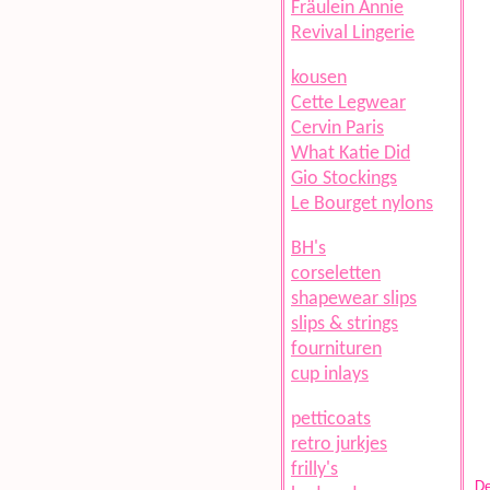
Fräulein Annie
Revival Lingerie
kousen
Cette Legwear
Cervin Paris
What Katie Did
Gio Stockings
Le Bourget nylons
BH's
corseletten
shapewear slips
slips & strings
fournituren
cup inlays
petticoats
retro jurkjes
frilly's
De