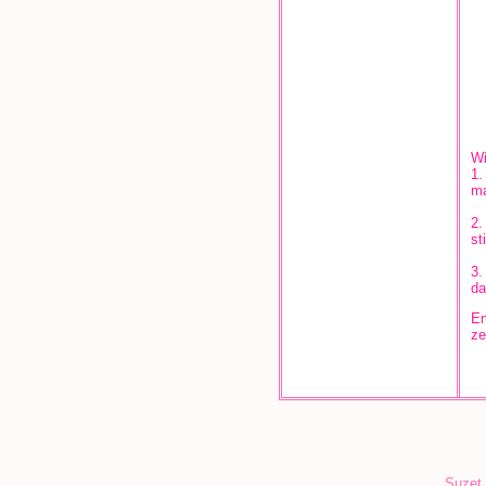
Wi
1.
ma
2.
st
3.
da
En
ze
Suzet,