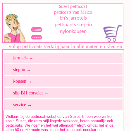
Suzet petticoat
petticoats van Malco
bh's jarretels
pettipants step-in
home
nylonkousen
service
volop petticoats verkrijgbaar in alle maten en kleuren
Welkom bij de petticoat webshop van Suzet. In een web winkel
zoals Suzet, die retro stijl lingerie verkoopt, horen natuurlijk ook
petticoats. We noemen het wel allemaal "retro", omdat het in de
jaren 50 en 60 mode was, maar het is nu ook populair en