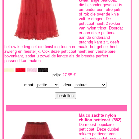
kwart lange petticoat,
die bijzonder geschikt is
om onder een retro jurk
of rok die over de knie
valt te dragen. De
petticoat heeft 2 rokken
van nylon tricot. Doordat
er aan deze petticoat
aan de onderrand
prachtig kant zit, geeft
het uw kleding net die finishing touch en maakt het geheel heel
zwierig en feestelijk. Ook deze petticoat heeft een verstelbare
bovenkant, zodat u zowel de lengte als de breedte perfect
passend kan maken.
prijs:
27.95 €
maat:
kleur:
Malco zachte nylon
chiffon petticoat. (582)
De meest populaire
petticoat. Deze dubbel
rokken petticoat van
zacht nylon chiffon van