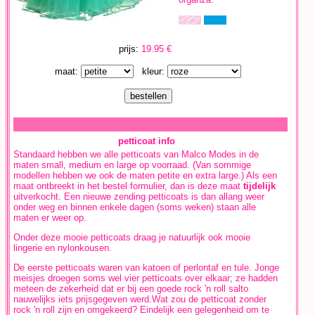
prijs:
19.95 €
maat:
kleur:
petticoat info
Standaard hebben we alle petticoats van Malco Modes in de
maten small, medium en large op voorraad. (Van sommige
modellen hebben we ook de maten petite en extra large.) Als een
maat ontbreekt in het bestel formulier, dan is deze maat
tijdelijk
uitverkocht. Een nieuwe zending petticoats is dan allang weer
onder weg en binnen enkele dagen (soms weken) staan alle
maten er weer op.
Onder deze mooie petticoats draag je natuurlijk ook mooie
lingerie en nylonkousen.
De eerste petticoats waren van katoen of perlontaf en tule. Jonge
meisjes droegen soms wel vier petticoats over elkaar; ze hadden
meteen de zekerheid dat er bij een goede rock 'n roll salto
nauwelijks iets prijsgegeven werd.Wat zou de petticoat zonder
rock 'n roll zijn en omgekeerd? Eindelijk een gelegenheid om te