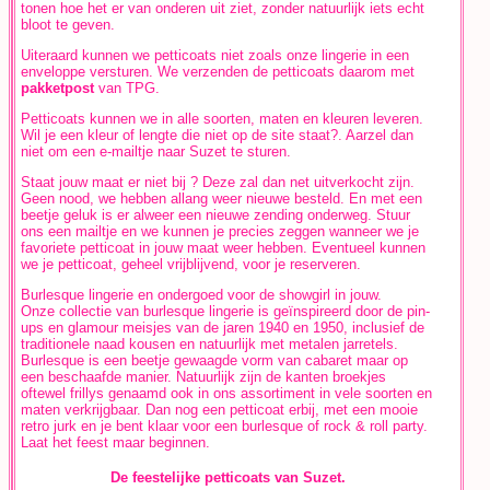
tonen hoe het er van onderen uit ziet, zonder natuurlijk iets echt
bloot te geven.
Uiteraard kunnen we petticoats niet zoals onze lingerie in een
enveloppe versturen. We verzenden de petticoats daarom met
pakketpost
van TPG.
Petticoats kunnen we in alle soorten, maten en kleuren leveren.
Wil je een kleur of lengte die niet op de site staat?. Aarzel dan
niet om een e-mailtje naar Suzet te sturen.
Staat jouw maat er niet bij ? Deze zal dan net uitverkocht zijn.
Geen nood, we hebben allang weer nieuwe besteld. En met een
beetje geluk is er alweer een nieuwe zending onderweg. Stuur
ons een mailtje en we kunnen je precies zeggen wanneer we je
favoriete petticoat in jouw maat weer hebben. Eventueel kunnen
we je petticoat, geheel vrijblijvend, voor je reserveren.
Burlesque lingerie en ondergoed voor de showgirl in jouw.
Onze collectie van burlesque lingerie is geïnspireerd door de pin-
ups en glamour meisjes van de jaren 1940 en 1950, inclusief de
traditionele naad kousen en natuurlijk met metalen jarretels.
Burlesque is een beetje gewaagde vorm van cabaret maar op
een beschaafde manier. Natuurlijk zijn de kanten broekjes
oftewel frillys genaamd ook in ons assortiment in vele soorten en
maten verkrijgbaar. Dan nog een petticoat erbij, met een mooie
retro jurk en je bent klaar voor een burlesque of rock & roll party.
Laat het feest maar beginnen.
De feestelijke petticoats van Suzet.