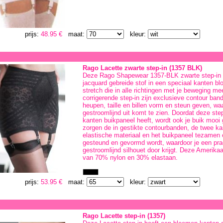
prijs:
48.95 €
maat:
kleur:
Rago Lacette zwarte step-in (1357 BLK)
Deze Rago Shapewear 1357-BLK zwarte step-in 
jacquard gebreide stof in een speciaal kanten b
stretch die in alle richtingen met je beweging me
corrigerende step-in zijn exclusieve contour band
heupen, taille en billen vorm en steun geven, wa
gestroomlijnd uit komt te zien. Doordat deze ste
kanten buikpaneel heeft, wordt ook je buik mooi
zorgen de in gestikte contourbanden, de twee ka
elastische materiaal en het buikpaneel tezamen e
gesteund en gevormd wordt, waardoor je een pra
gestroomlijnd silhouet door krijgt. Deze Amerika
van 70% nylon en 30% elastaan.
prijs:
53.95 €
maat:
kleur:
Rago Lacette step-in (1357)