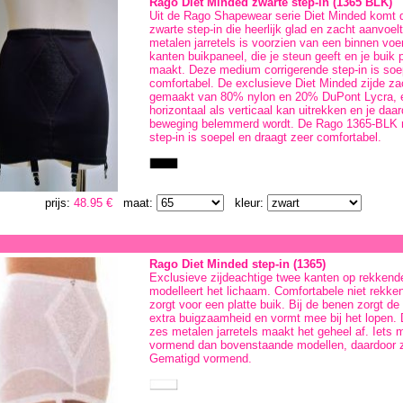
Rago Diet Minded zwarte step-in (1365 BLK)
Uit de Rago Shapewear serie Diet Minded komt d
zwarte step-in die heerlijk glad en zacht aanvoel
metalen jarretels is voorzien van een binnen voe
kanten buikpaneel, die je steun geeft en je buik p
maakt. Deze medium corrigerende step-in is soe
comfortabel. De exclusieve Diet Minded zijde zac
gemaakt van 80% nylon en 20% DuPont Lycra, e
horizontaal als verticaal kan uitrekken en je daard
beweging belemmerd wordt. De Rago 1365-BLK 
step-in is soepel en draagt zeer comfortabel.
prijs:
48.95 €
maat:
kleur:
Rago Diet Minded step-in (1365)
Exclusieve zijdeachtige twee kanten op rekkende
modelleert het lichaam. Comfortabele niet rekke
zorgt voor een platte buik. Bij de benen zorgt d
extra buigzaamheid en vormt mee bij het lopen. 
zes metalen jarretels maakt het geheel af. Iets 
vormend dan bovenstaande modellen, daardoor z
Gematigd vormend.