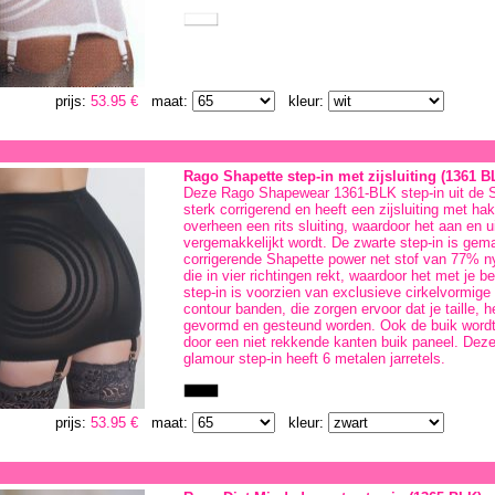
prijs:
53.95 €
maat:
kleur:
Rago Shapette step-in met zijsluiting (1361 B
Deze Rago Shapewear 1361-BLK step-in uit de Sh
sterk corrigerend en heeft een zijsluiting met ha
overheen een rits sluiting, waardoor het aan en u
vergemakkelijkt wordt. De zwarte step-in is gem
corrigerende Shapette power net stof van 77% n
die in vier richtingen rekt, waardoor het met je 
step-in is voorzien van exclusieve cirkelvormige 
contour banden, die zorgen ervoor dat je taille, h
gevormd en gesteund worden. Ook de buik wordt
door een niet rekkende kanten buik paneel. Dez
glamour step-in heeft 6 metalen jarretels.
prijs:
53.95 €
maat:
kleur: