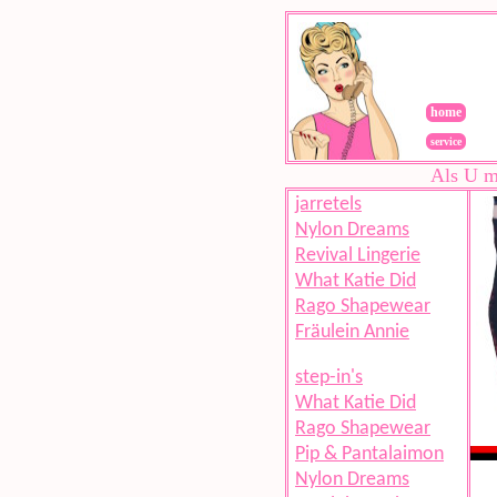
home
service
Als U m
jarretels
Nylon Dreams
Revival Lingerie
What Katie Did
Rago Shapewear
Fräulein Annie
step-in's
What Katie Did
Rago Shapewear
Pip & Pantalaimon
Nylon Dreams