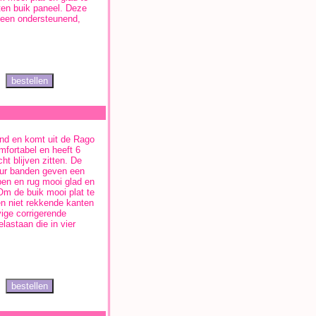
ten buik paneel. Deze
lleen ondersteunend,
rend en komt uit de Rago
mfortabel en heeft 6
ht blijven zitten. De
our banden geven een
upen en rug mooi glad en
 Om de buik mooi plat te
en niet rekkende kanten
ige corrigerende
astaan die in vier