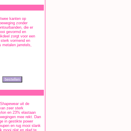
 twee kanten op
sbeweging zonder
ontourbanden, die er
 mooi gevormd en
kdeel zorgt voor een
a sterk vormend en
 metalen jarretels,
 Shapewear uit de
van zeer sterk
ylon en 23% elastaan
 bewegingen mee rekt. Dan
ge in gestikte power
 heupen en rug mooi slank
k mooi plat en glad te