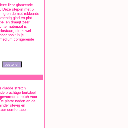
eze licht glanzende
t. Deze step-in met 6
ring en de niet rekkende
rachtig glad en plat
pel en draagt zeer
hte materiaal is
lastaan, die zowel
oor nooit in je
medium corrigerende
 gladde stretch
nde prachtige buikdeel
e gevormde stretch voor
De platte naden en de
minder stevig en
eer comfortabel.