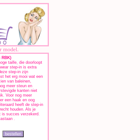
r model.
4 RBK)
ge taille, die doorloopt
ear step-in is extra
eze step-in zijn
nst het erg mooi wat een
zien van baleinen,
 nog meer steun en
rstevigde kanten niet
ik. Voor nog meer
nder een haak en oog
iteraard heeft de step-in
recht houden. Als je
t is succes verzekerd.
astaan .