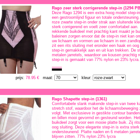
Rago zeer sterk corrigerende step-in (1294 P
Deze Rago 1294 is een extra hoog model step-in 
een gestroomlijnd figuur en totale ondersteuning
roze zwarte step-in onder strak aan sluitende kle
sterk corrigerend en voelt zeer comfortabel aan.
rekkende buikdeel met prachtig kant maakt je bu
baleinen zorgen ervoor dat de step-in niet kan o
uw lichaam en vormen uw lichaam in een zandlope
zit een rits sluiting met eronder een haak en oog 
step-in gemakkelijk aan en uit kan trekken. De s
metalen jarretels, waardoor uw kousen prachtig re
step-in is gemaakt van 77% nylon en 23% lycra.
prijs:
78.95 €
maat:
kleur:
Rago Shapette step-in (1361)
Comfortabele slank makende step-in van twee k
stretch stof, waardoor het de lichaamsbeweging
volgt. Met exclusieve in gestikte contour banden
en billen mooi gevormd en gesteund worden. Het
buikdeel zorgt voor een mooie platte buik. Zij rit
oog sluiting. Deze elegante step-in is extra ste
ondersteunend. Platte naden en 6 metalen jarrete
blijven zitten. 77% nylon 23% lycra