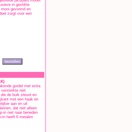
ebreide jacquard motief
sieve in gestikte
en mooi gevormd en
eel zorgt voor een
LK)
akende gordel met extra
 versterkte niet
 die de buik steunt en
zijkant met een haak en
lijker aan en uit
einen, dat niet alleen
p-in niet naar beneden
p-in heeft 6 metalen