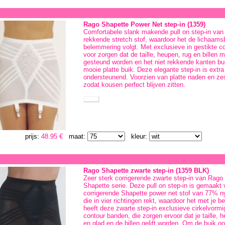
Rago Shapette Power Net step-in (1359)
Comfortabele slank makende pull on step-in van
rekkende stretch stof, waardoor het de lichaam
belemmering volgt. Met exclusieve in gestikte c
voor zorgen dat de taille, heupen, rug en billen
gesteund worden en het niet rekkende kanten bui
mooie platte buik. Deze elegante step-in is extr
ondersteunend. Voorzien van platte naden en zes
zodat kousen perfect blijven zitten.
prijs:
48.95 €
maat:
kleur:
Rago Shapette zwarte step-in (1359 BLK)
Zeer sterk corrigerende zwarte step-in van Rago
Shapette serie. Deze pull on step-in is gemaakt 
corrigerende Shapette power net stof van 77% n
die in vier richtingen rekt, waardoor het met je
heeft deze zwarte step-in exclusieve cirkelvormi
contour banden, die zorgen ervoor dat je taille,
en glad en de billen gelift worden. Om de buik oo