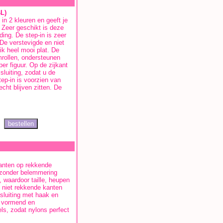
BL)
in 2 kleuren en geeft je
. Zeer geschikt is deze
ding. De step-in is zeer
 De verstevigde en niet
ik heel mooi plat. De
mrollen, ondersteunen
r figuur. Op de zijkant
sluiting, zodat u de
tep-in is voorzien van
cht blijven zitten. De
anten op rekkende
 zonder belemmering
, waardoor taille, heupen
 niet rekkende kanten
ssluiting met haak en
rk vormend en
ls, zodat nylons perfect