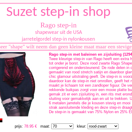
Suzet step-in shop
Rago step-in
shapewear uit de USA
jarretelgordel step-in nylonkousen
eer "shape" wilt neem dan geen kleine maat maar een stevige
Rago step-in met baleinen en zijsluiting (129
Twee kleurige step-in van Rago heeft een extra ho
tot onder je borst. Deze rood zwarte Rago Shapew
corrigerend en ondersteunend. De rode delen in d
gemaakt van rood stretch satijn en daardoor gla
chic glamour uitstraling geeft. De step-in is voor
daardoor kan de step-in niet omrollen, geeft het
maakt je lichaam tot een zandloper figuur. De ve
rekkende buikpas zorgt voor een mooie platte bu
gemak zit er een zijsluiting in, een rits met ero
sluiting voor gemakkelijk aan en uit te trekken. U
6 metalen jarretels die je kousen stevig en mooi 
strak aansluitende kleding en deze step-in draag
De step-in is gemaakt van 75% Nylon en 25% El
prijs:
78.95 €
maat:
kleur: