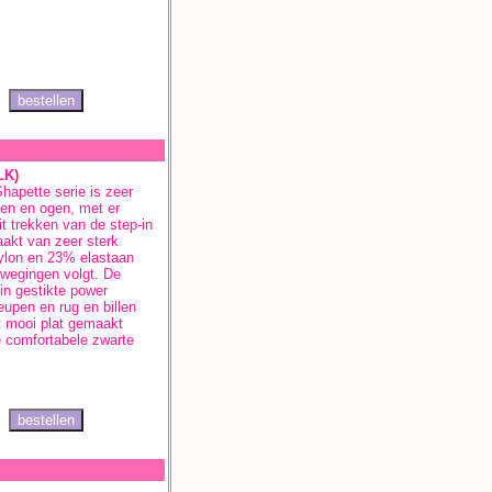
LK)
apette serie is zeer
ken en ogen, met er
it trekken van de step-in
aakt van zeer sterk
ylon en 23% elastaan
bewegingen volgt. De
in gestikte power
eupen en rug en billen
 mooi plat gemaakt
e comfortabele zwarte