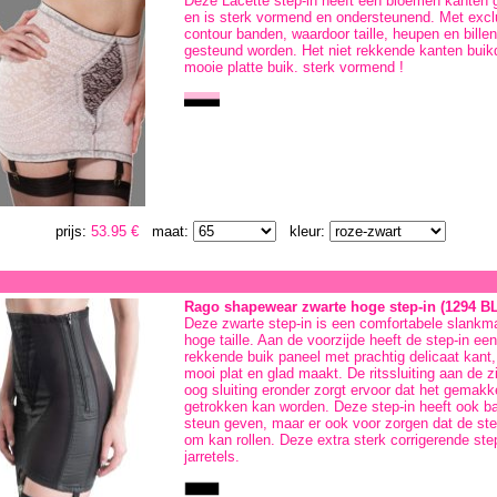
Deze Lacette step-in heeft een bloemen kanten g
en is sterk vormend en ondersteunend. Met exclu
contour banden, waardoor taille, heupen en bill
gesteund worden. Het niet rekkende kanten buikd
mooie platte buik. sterk vormend !
prijs:
53.95 €
maat:
kleur:
Rago shapewear zwarte hoge step-in (1294 B
Deze zwarte step-in is een comfortabele slankm
hoge taille. Aan de voorzijde heeft de step-in een
rekkende buik paneel met prachtig delicaat kant,
mooi plat en glad maakt. De ritssluiting aan de 
oog sluiting eronder zorgt ervoor dat het gemakke
getrokken kan worden. Deze step-in heeft ook bal
steun geven, maar er ook voor zorgen dat de ste
om kan rollen. Deze extra sterk corrigerende ste
jarretels.