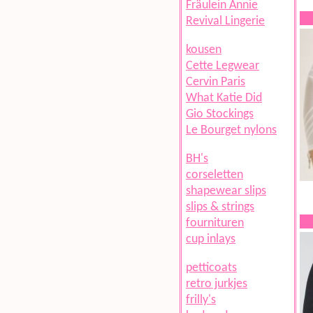
Fräulein Annie
Revival Lingerie
kousen
Cette Legwear
Cervin Paris
What Katie Did
Gio Stockings
Le Bourget nylons
BH's
corseletten
shapewear slips
slips & strings
fournituren
cup inlays
petticoats
retro jurkjes
frilly's