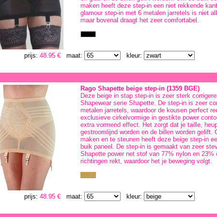
maken heeft deze step-in een niet rekkende kan
glamour step-in met 6 metalen jarretels is niet a
maar bovenal draagt het zeer comfortabel.
prijs:
48.95 €
maat:
kleur:
Rago Shapette beige step-in (1359 BGE)
Deze beige in stap step-in is zeer sterk corrige
Shapewear serie Shapette. De step-in is zeer co
metalen jarretels, waardoor de kousen perfect rec
exclusieve cirkelvormige in gestikte power cont
extra vormend effect. Het zorgt dat je taille, he
gestroomlijnd worden en de billen worden gelift.
maken en te steunen heeft deze beige step-in e
buik paneel. De step-in is gemaakt van zeer stev
Shapette power net stof van 77% nylon en 23% el
richtingen rekt, waardoor het je beweging volgt.
prijs:
48.95 €
maat:
kleur: