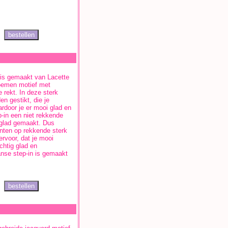
is gemaakt van Lacette
loemen motief met
e rekt. In deze sterk
en gestikt, die je
ardoor je er mooi glad en
p-in een niet rekkende
 glad gemaakt. Dus
nten op rekkende sterk
rvoor, dat je mooi
chtig glad en
anse step-in is gemaakt