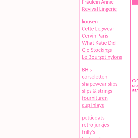
Fräulein Annie
Revival Lingerie
kousen
Cette Legwear
Cervin Paris
What Katie Did
Gio Stockings
Le Bourget nylons
BH's
corseletten
Geï
shapewear slips
cre
aan
slips & strings
fournituren
cup inlays
petticoats
retro jurkjes
frilly's