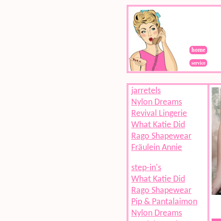
home
service
jarretels
Nylon Dreams
Revival Lingerie
What Katie Did
Rago Shapewear
Fräulein Annie
step-in's
What Katie Did
Rago Shapewear
Pip & Pantalaimon
Nylon Dreams