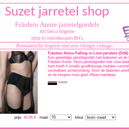
Suzet jarretel shop
Fräulein Annie jarretelgordels
Art Deco lingerie
step-in nylonkousen BH's
Romantische lingerie met een vleugje vintage.
Fräulein Annie Falling in Love jarretels (SU6)
Een geweldige jarretelgordel met baleinen uit de 
Fräulein Annie. Deze jarretelgordel met chocolade
kant heeft 4 smalle goudkleurige metalen verstel
verstelbare achtersluiting. Door de baleinen wor
en de heupen mooi glad. Alleen handwas.
prijs:
45.95 €
maat:
kleur: